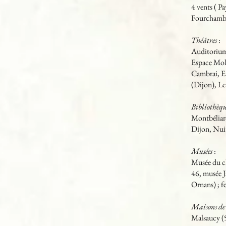
4 vents ( P
Fourchambau
Théâtres
:
Auditorium
Espace Moli
Cambrai, Es
(Dijon), Le
Bibliothèqu
Montbéliard
Dijon, Nuit
Musées
:
Musée du ch
46, musée 
Ornans) ; f
Maisons de
Malsaucy (9