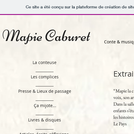
Ce site a été conçu sur la plateforme de création de sit
Mapie Caburet
Conte & musi
La conteuse
Extra
Les complices
“Mapie la co
Presse & Lieux de passage
voix, son ar
Dans la sal
Ça mijote...
enfants s’ét
les histoire
Livres & disques
Le Pays