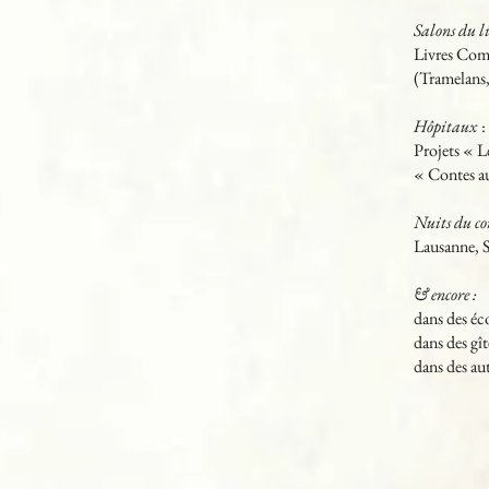
Salons du l
Livres Comp
(Tramelans,
Hôpitaux
:
Projets « L
« Contes a
Nuits du co
Lausanne, S
& encore :
dans des éco
dans des gît
dans des aut