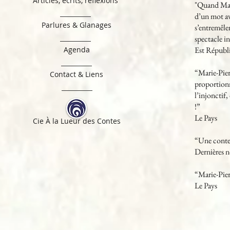
Articles, écrits, réflexions
"Quand Mari
d’un mot ave
Parlures & Glanages
s’entremêle
spectacle in
Agenda
Est Républ
“
Marie-Pie
Contact & Liens
proportionn
l’injonctif
!”
Le Pays
Cie À la Lueur des Contes
“Une conteus
Dernières n
“Marie-Pier
Le Pays